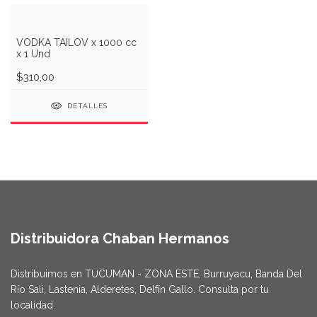
VODKA TAILOV x 1000 cc
x 1 Und
$310,00
DETALLES
Distribuidora Chaban Hermanos
Distribuimos en TUCUMAN - ZONA ESTE, Burruyacu, Banda Del
Río Sali, Lastenia, Alderetes, Delfín Gallo. Consulta por tu
localidad.