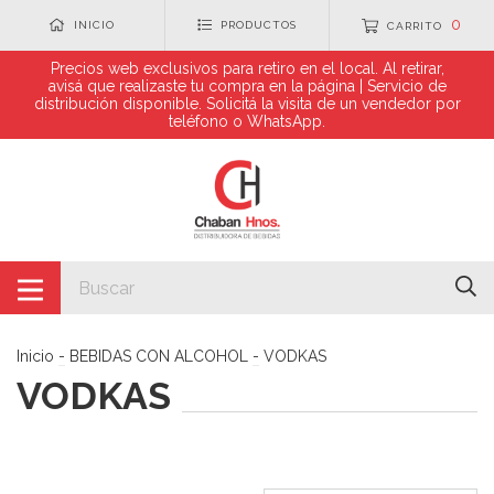
0
INICIO
PRODUCTOS
CARRITO
Precios web exclusivos para retiro en el local. Al retirar,
avisá que realizaste tu compra en la página | Servicio de
distribución disponible. Solicitá la visita de un vendedor por
teléfono o WhatsApp.
Inicio
-
BEBIDAS CON ALCOHOL
-
VODKAS
VODKAS