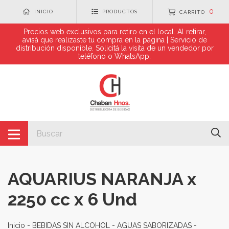
0
INICIO
PRODUCTOS
CARRITO
Precios web exclusivos para retiro en el local. Al retirar,
avisá que realizaste tu compra en la página | Servicio de
distribución disponible. Solicitá la visita de un vendedor por
teléfono o WhatsApp.
AQUARIUS NARANJA x
2250 cc x 6 Und
Inicio
-
BEBIDAS SIN ALCOHOL
-
AGUAS SABORIZADAS
-