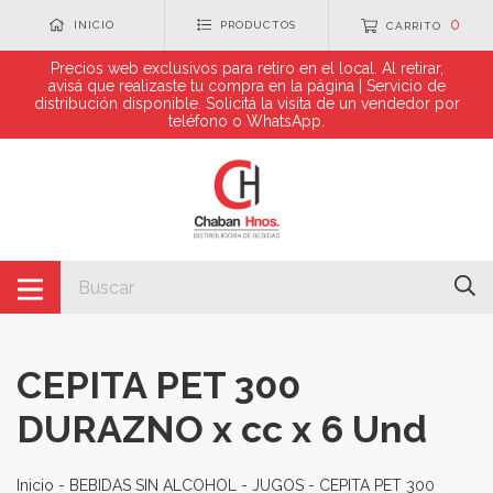
0
INICIO
PRODUCTOS
CARRITO
Precios web exclusivos para retiro en el local. Al retirar,
avisá que realizaste tu compra en la página | Servicio de
distribución disponible. Solicitá la visita de un vendedor por
teléfono o WhatsApp.
CEPITA PET 300
DURAZNO x cc x 6 Und
Inicio
-
BEBIDAS SIN ALCOHOL
-
JUGOS
-
CEPITA PET 300