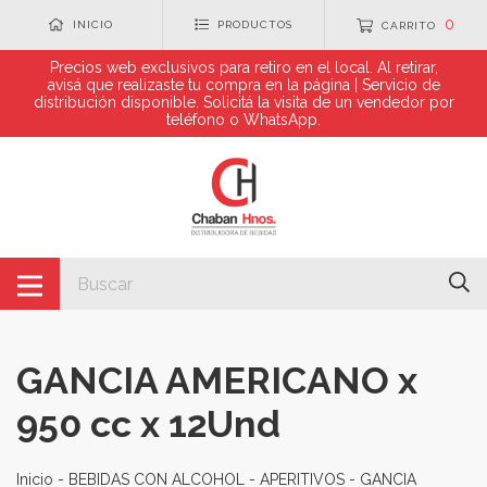
0
INICIO
PRODUCTOS
CARRITO
Precios web exclusivos para retiro en el local. Al retirar,
avisá que realizaste tu compra en la página | Servicio de
distribución disponible. Solicitá la visita de un vendedor por
teléfono o WhatsApp.
GANCIA AMERICANO x
950 cc x 12Und
Inicio
-
BEBIDAS CON ALCOHOL
-
APERITIVOS
-
GANCIA