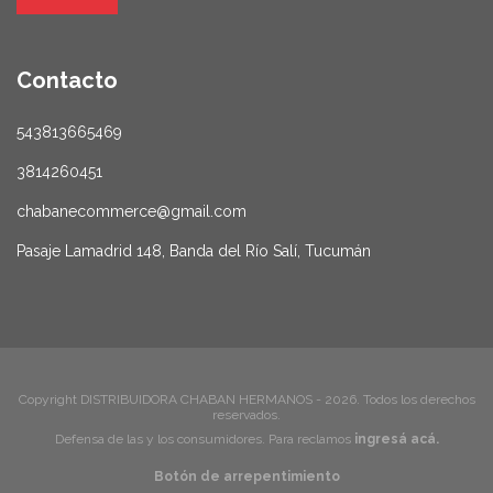
Contacto
543813665469
3814260451
chabanecommerce@gmail.com
Pasaje Lamadrid 148, Banda del Río Salí, Tucumán
Copyright DISTRIBUIDORA CHABAN HERMANOS - 2026. Todos los derechos
reservados.
Defensa de las y los consumidores. Para reclamos
ingresá acá.
Botón de arrepentimiento