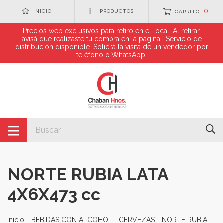
0
INICIO
PRODUCTOS
CARRITO
Precios web exclusivos para retiro en el local. Al retirar,
avisá que realizaste tu compra en la página | Servicio de
distribución disponible. Solicitá la visita de un vendedor por
teléfono o WhatsApp.
NORTE RUBIA LATA
4X6X473 cc
Inicio
-
BEBIDAS CON ALCOHOL
-
CERVEZAS
-
NORTE RUBIA